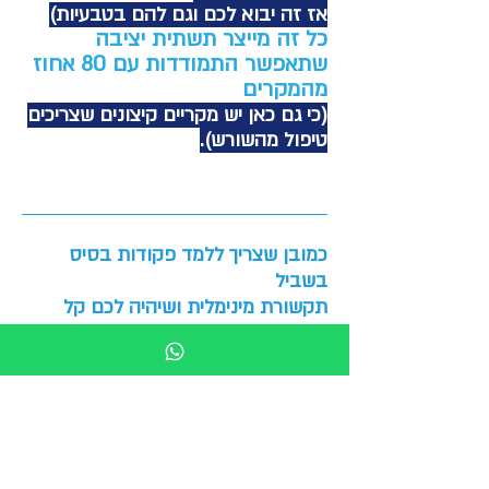
אז זה יבוא לכם וגם להם בטב
עיות)
כל זה מייצר תשתית יציבה
שתאפשר התמודדות עם 80 אחוז
מהמקרים
(כי גם כאן יש מקריים קיצונים שצריכים
טיפול מהשורש).
כמובן שצריך ללמד פקודות בסיס
בשביל
תקשורת מינימלית ושיהיה לכם קל
לפעול
במידה וצריך,
לדוגמא להכניס את הכלב לארצה
במצבים
מסויימים שלא ארחיב כרגע.
דוגמא נוספת שתבינו כמה הפרטים